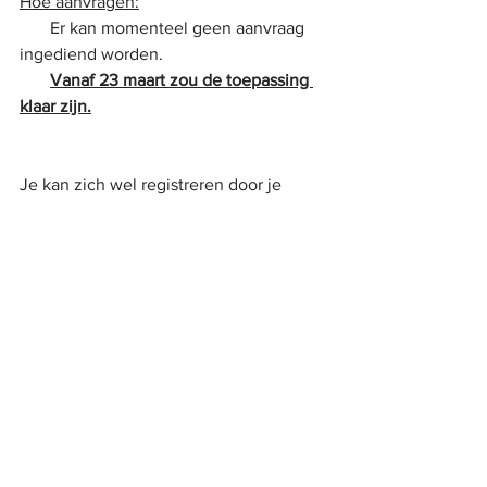
Hoe aanvragen:
       Er kan momenteel geen aanvraag 
ingediend worden. 
Vanaf 23 maart zou de toepassing 
klaar zijn.
Je kan zich wel registreren door je 
naam, voornaam en mailadres op te 
geven. Verdere richtlijnen volgen zodra 
hun toepassing klaar is.
https://www.vlaio.be/nl/content/aanvraa
g-meer-informatie-over-de-corona-
hinderpremie
De aanvraag moet binnen de dertig 
kalenderdagen na de verplichte 
sluitingsperiode ten gevolge van de 