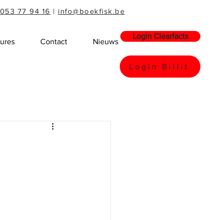
053 77 94 16
|
info@boekfisk.be
Login Clearfacts
ures
Contact
Nieuws
Login Billit