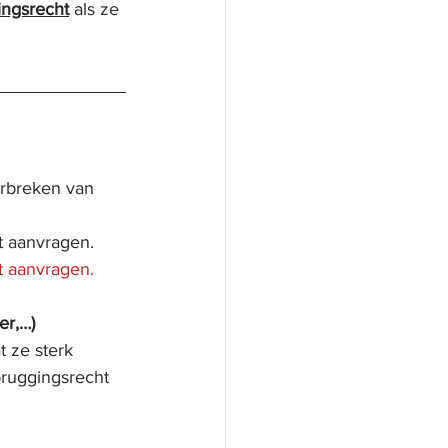
ingsrecht
 als ze 
derbreken van 
t aanvragen.
t aanvragen.
er,…)
t ze sterk 
bruggingsrecht 