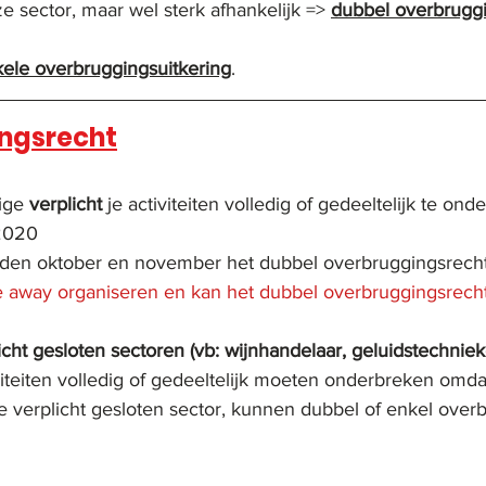
ze sector
,
 maar wel sterk afhankelijk => 
dubbel overbrugg
ele overbruggingsuitkering
.
ngsrecht
ige 
verplicht
 je activiteiten volledig of gedeeltelijk te on
/2020
den oktober en november het dubbel overbruggingsrech
e away organiseren en kan het dubbel overbruggingsrech
icht gesloten sectoren (vb: wijnhandelaar, geluidstechniek
viteiten volledig of gedeeltelijk moeten onderbreken omda
de verplicht gesloten sector, kunnen dubbel of enkel over