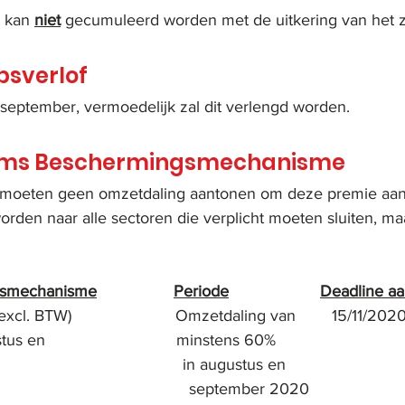
 kan 
niet
 gecumuleerd worden met de uitkering van het 
sverlof
 september, vermoedelijk zal dit verlengd worden.
ams Beschermingsmechanisme
s moeten geen omzetdaling aantonen om deze premie aan 
den naar alle sectoren die verplicht moeten sluiten, maar
gsmechanisme
Periode
Deadline a
l. BTW)                       Omzetdaling van        15/11/202
 en                             minstens 60% 
                                    in augustus en 
                                      september 2020