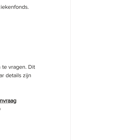
ziekenfonds.
te vragen. Dit 
 details zijn 
anvraag
0