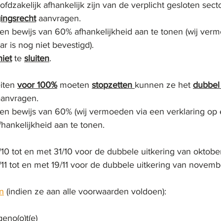
oofdzakelijk afhankelijk zijn van de verplicht gesloten sec
gingsrecht
aanvragen.
en bewijs van 60% afhankelijkheid aan te tonen (wij ver
r is nog niet bevestigd). 
niet
 te 
sluiten
.
iten 
voor 100%
 moeten 
stopzetten 
kunnen ze het 
dubbel
aanvragen.
en bewijs van 60% (wij vermoeden via een verklaring op e
fhankelijkheid aan te tonen.
/10 tot en met 31/10 voor de dubbele uitkering van oktobe
/11 tot en met 19/11 voor de dubbele uitkering van novemb
n
 (indien ze aan alle voorwaarden voldoen):
eno(o)t(e)