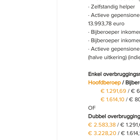
· Zelfstandig helper
· Actieve gepensione
13.993,78 euro 
· Bijberoeper inkome
· Bijberoeper inkome
· Actieve gepensione
(halve uitkering) (ind
Enkel overbruggingsr
Hoofdberoep
 / 
Bijbe
€ 1.291,69
 / 
€ 6
€ 1.614,10
 / 
€ 8
OF
Dubbel overbrugging
€ 2.583,38
 / 
€ 1.291
€ 3.228,20
 / 
€ 1.614,