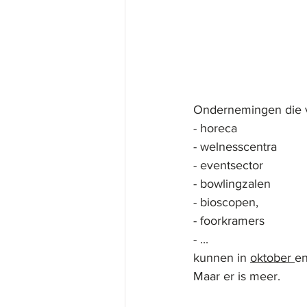
Ondernemingen die ve
- horeca
- welnesscentra
- eventsector
- bowlingzalen
- bioscopen,
- foorkramers
- ... 
kunnen in 
oktober 
en
Maar er is meer. 