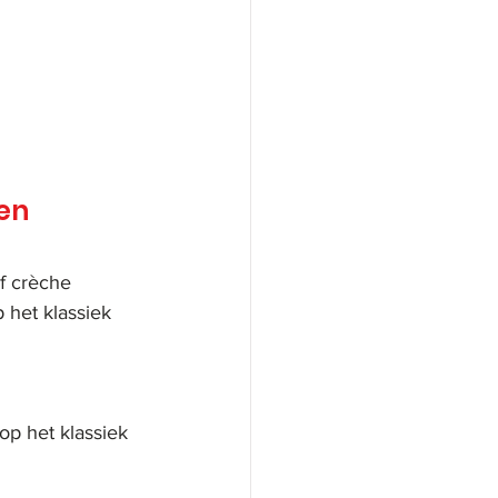
en 
f crèche 
 het klassiek 
p het klassiek 