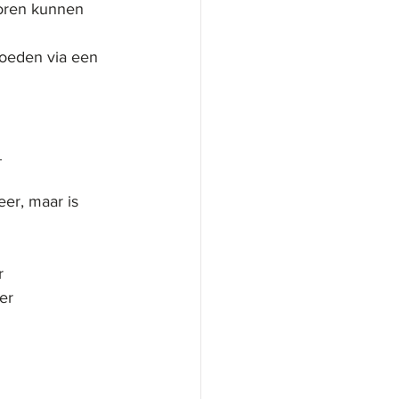
toren kunnen 
moeden via een 
 
er, maar is 
r
er