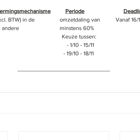
hermingsmechanisme
Periode
Deadli
 BTW) in de                omzetdaling van          Vanaf 16/11  
ndere                          minstens 60%
                                    Keuze tussen:
                                                                            - 1/10 - 15/11
                                  - 19/10 - 18/11